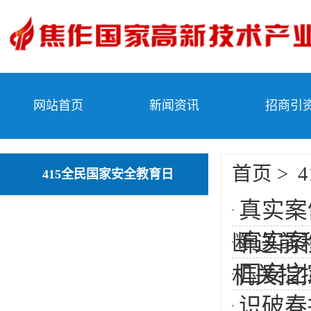
网站首页
新闻资讯
招商引
首页
>
415全民国家安全教育日
真实案
真实案
断送前
国安之
机关指挥
识破春